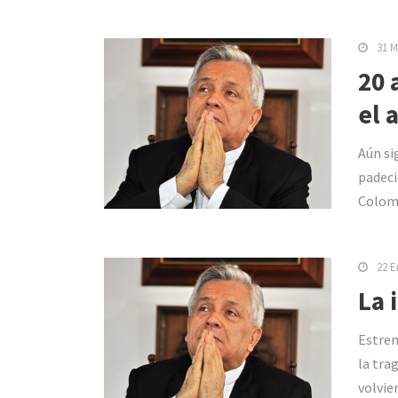
31 M
20 
el 
Aún si
padeci
Colomb
22 E
La 
Estrem
la tra
volvie