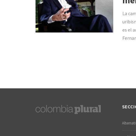
men
La cam
uribis
es el 
Fernan
SECCI
Alternat