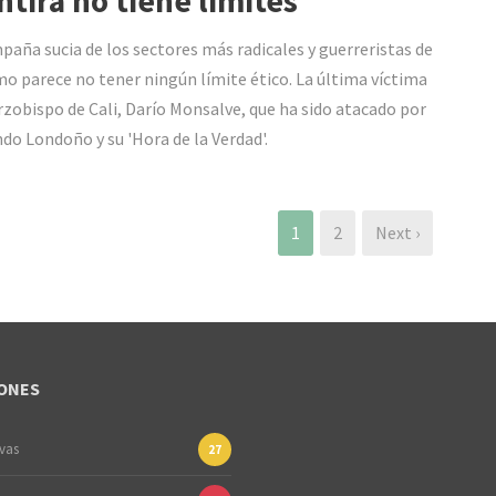
tira no tiene límites
paña sucia de los sectores más radicales y guerreristas de
mo parece no tener ningún límite ético. La última víctima
arzobispo de Cali, Darío Monsalve, que ha sido atacado por
do Londoño y su 'Hora de la Verdad'.
1
2
Next ›
ONES
ivas
27