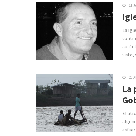
11 J
Igl
La Igl
contin
autént
visto,
26 A
La 
Gob
El atr
alguno
esfuer