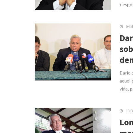
riesgo,
04 M
Dar
sob
den
Darío 
aquel 
vida, p
13 F
Lon