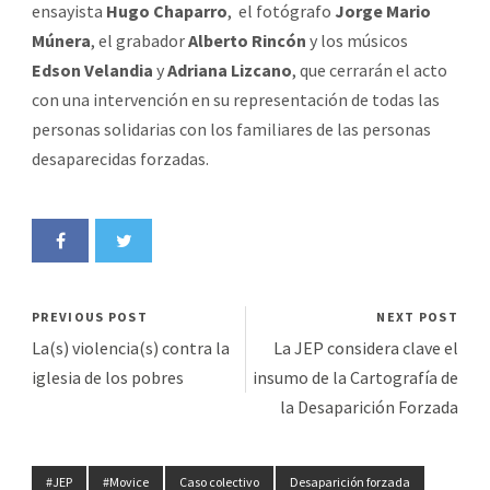
ensayista
Hugo Chaparro
, el fotógrafo
Jorge Mario
Múnera
, el grabador
Alberto Rincón
y los músicos
Edson Velandia
y
Adriana Lizcano
, que cerrarán el acto
con una intervención en su representación de todas las
personas solidarias con los familiares de las personas
desaparecidas forzadas.
PREVIOUS POST
NEXT POST
La(s) violencia(s) contra la
La JEP considera clave el
iglesia de los pobres
insumo de la Cartografía de
la Desaparición Forzada
#JEP
#Movice
Caso colectivo
Desaparición forzada