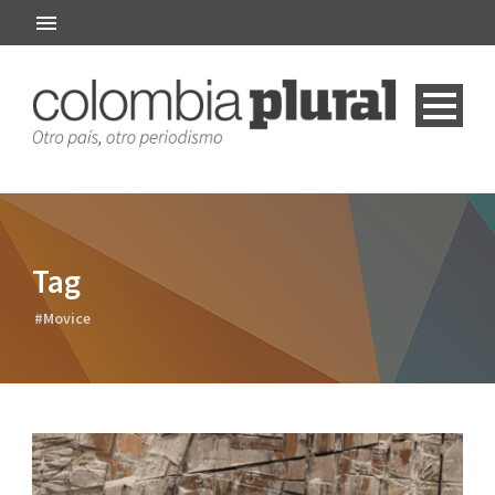
Tag
#Movice