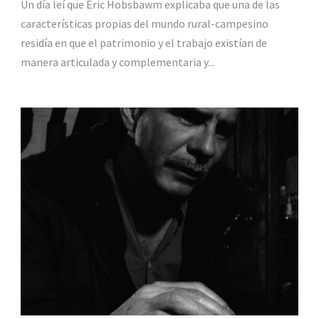
Un día leí que Eric Hobsbawm explicaba que una de las
características propias del mundo rural-campesino
residía en que el patrimonio y el trabajo existían de
manera articulada y complementaria y...