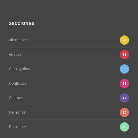
SECCIONES
Alternativas
27
Análisis
88
Cartografías
6
Conflictos
36
Culturas
12
Memorias
30
Personajes
15