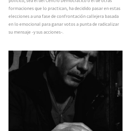
político, sea el del Centro Democrático o el de otras
formaciones que lo practican, ha decidido pasar en estas
elecciones a una fase de confrontación callejera basada
en lo emocional para ganar votos a punta de radicalizar
su mensaje -y sus acciones-.