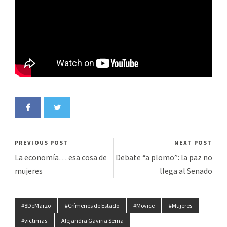
PREVIOUS POST
NEXT POST
La economía… esa cosa de
Debate “a plomo”: la paz no
mujeres
llega al Senado
#8DeMarzo
#Crímenes de Estado
#Movice
#Mujeres
#victimas
Alejandra Gaviria Serna