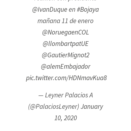
@IvanDuque
en
#Bojaya
mañana 11 de enero
@NoruegaenCOL
@llombartpatUE
@GautierMignot2
@alemEmbajador
pic.twitter.com/HDNmavKua8
— Leyner Palacios A
(@PalaciosLeyner)
January
10, 2020