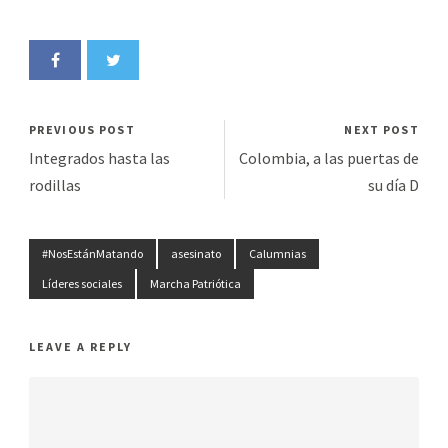
PREVIOUS POST
NEXT POST
Integrados hasta las
Colombia, a las puertas de
rodillas
su día D
#NosEstánMatando
asesinato
Calumnias
Líderes sociales
Marcha Patriótica
LEAVE A REPLY