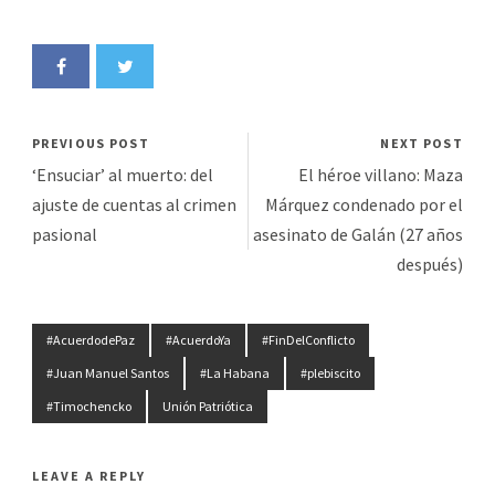
PREVIOUS POST
NEXT POST
‘Ensuciar’ al muerto: del
El héroe villano: Maza
ajuste de cuentas al crimen
Márquez condenado por el
pasional
asesinato de Galán (27 años
después)
#AcuerdodePaz
#AcuerdoYa
#FinDelConflicto
#Juan Manuel Santos
#La Habana
#plebiscito
#Timochencko
Unión Patriótica
LEAVE A REPLY