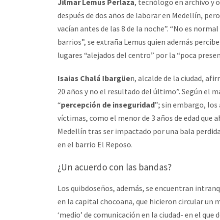
Jilmar Lemus Perlaza
, tecnólogo en archivo y o
después de dos años de laborar en Medellín, pero
vacían antes de las 8 de la noche”. “No es normal 
barrios”, se extraña Lemus quien además percibe
lugares “alejados del centro” por la “poca presenc
Isaias Chalá Ibargüe
n, alcalde de la ciudad, af
20 años y no el resultado del último”. Según el 
“
percepción de inseguridad
”; sin embargo, los
víctimas, como el menor de 3 años de edad que ah
Medellín tras ser impactado por una bala perdida
en el barrio El Reposo.
¿Un acuerdo con las bandas?
Los quibdoseños, además, se encuentran intranq
en la capital chocoana, que hicieron circular un 
‘medio’ de comunicación en la ciudad- en el que