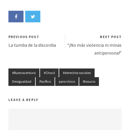
PREVIOUS POST
NEXT POST
La tumba de la discordia
“¡No más violencia ni minas
antipersona!”
#Buenaventura
#Chocó
#derechos sociales
Desigualdad
Pacífico
paro cívico
Riosucio
LEAVE A REPLY