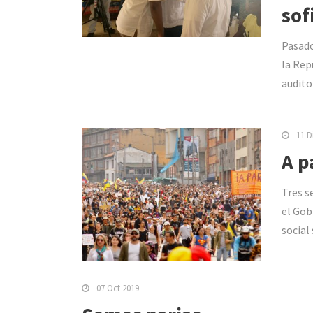
sof
Pasado
la Rep
auditor
11 D
A p
Tres s
el Gob
social
07 Oct 2019