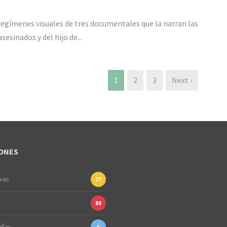
regímenes visuales de tres documentales que la narran las
sesinados y del hijo de...
1
2
3
Next ›
ONES
ivas
27
88
fías