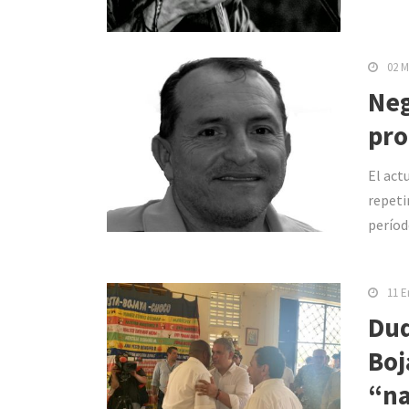
02 M
Neg
pro
El act
repeti
períod
11 E
Duq
Boj
“na