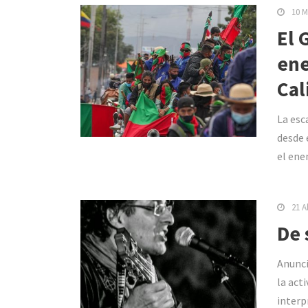
10 M
El 
ene
Cal
La esc
desde 
el ene
21 A
De 
Anunci
la acti
interp