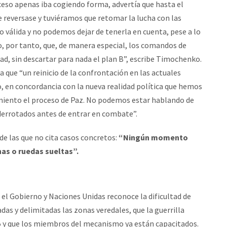
ceso apenas iba cogiendo forma, advertía que hasta el
 se reversase y tuviéramos que retomar la lucha con las
 válida y no podemos dejar de tenerla en cuenta, pese a lo
, por tanto, que, de manera especial, los comandos de
d, sin descartar para nada el plan B”, escribe Timochenko.
ica que “un reinicio de la confrontación en las actuales
, en concordancia con la nueva realidad política que hemos
iento el proceso de Paz. No podemos estar hablando de
derrotados antes de entrar en combate”.
de las que no cita casos concretos:
“Ningún momento
inas o ruedas sueltas”.
 el Gobierno y Naciones Unidas reconoce la dificultad de
as y delimitadas las zonas veredales, que la guerrilla
5 y que los miembros del mecanismo ya están capacitados.