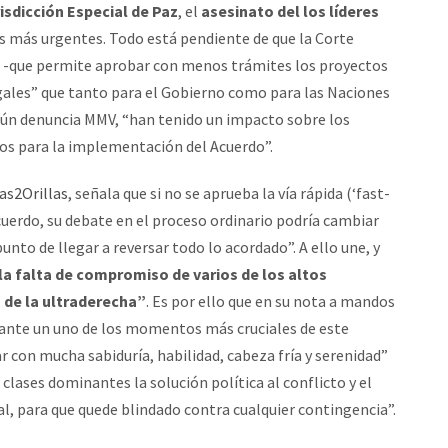
isdicción Especial de Paz
, el
asesinato del los líderes
s más urgentes. Todo está pendiente de que la Corte
k’ -que permite aprobar con menos trámites los proyectos
legales” que tanto para el Gobierno como para las Naciones
egún denuncia MMV, “han tenido un impacto sobre los
cos para la implementación del Acuerdo”.
as2Orillas
, señala que si no se aprueba la vía rápida (‘fast-
acuerdo, su debate en el proceso ordinario podría cambiar
unto de llegar a reversar todo lo acordado”. A ello une, y
 la falta de compromiso de varios de los altos
n de la ultraderecha”
. Es por ello que en su nota a mandos
“ante un uno de los momentos más cruciales de este
ar con mucha sabiduría, habilidad, cabeza fría y serenidad”
clases dominantes la solución política al conflicto y el
al, para que quede blindado contra cualquier contingencia”.