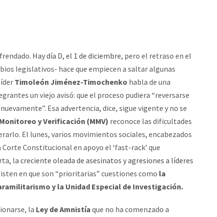
efrendado.
Hay día D, el 1 de diciembre,
pero el retraso en el
bios legislativos- hace que empiecen a saltar algunas
líder
Timoleón Jiménez-Timochenko
habla de una
tegrantes un viejo avisó: que el proceso pudiera “reversarse
nuevamente”. Esa advertencia, dice, sigue vigente y no se
Monitoreo y Verificación (MMV)
reconoce las dificultades
erarlo. El lunes, varios movimientos sociales, encabezados
 Corte Constitucional en apoyo el ‘fast-rack’ que
ta, l
a creciente oleada de asesinatos y agresiones a líderes
sisten en que son “prioritarias” cuestiones como
la
ramilitarismo y la Unidad Especial de Investigación.
ionarse, la
Ley de Amnistía
que no ha comenzado a