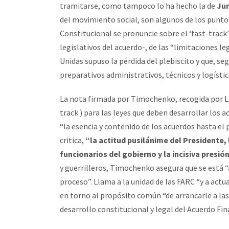
tramitarse, como tampoco lo ha hecho la de
Jur
del movimiento social, son algunos de los punto
Constitucional se pronuncie sobre el ‘fast-trac
legislativos del acuerdo-, de las “limitaciones 
Unidas supuso la pérdida del plebiscito y que, s
preparativos administrativos, técnicos y logísti
La nota firmada por Timochenko,
recogida por L
track ) para las leyes que deben desarrollar los 
“la esencia y contenido de los acuerdos hasta el p
critica,
“la actitud pusilánime del Presidente,
funcionarios del gobierno y la incisiva presió
y guerrilleros, Timochenko asegura que se está 
proceso”. Llama a la unidad de las FARC “y a actu
en torno al propósito común “de arrancarle a las 
desarrollo constitucional y legal del Acuerdo Fin