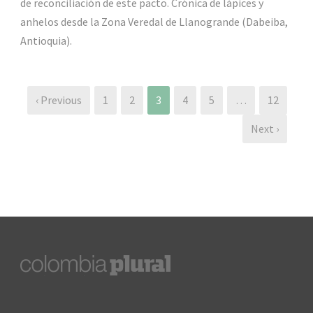
de reconciliación de este pacto. Crónica de lápices y
anhelos desde la Zona Veredal de Llanogrande (Dabeiba,
Antioquia).
‹ Previous
1
2
3
4
5
…
12
Next ›